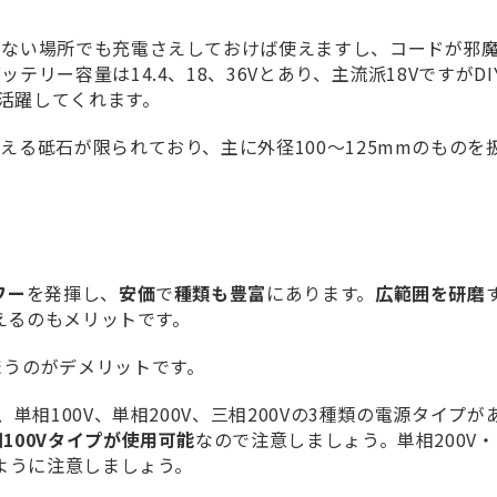
がない場所でも充電さえしておけば使えますし、コードが邪
リー容量は14.4、18、36Vとあり、主流派18VですがDI
分活躍してくれます。
る砥石が限られており、主に外径100〜125mmのものを
ワー
を発揮し、
安価
で
種類も豊富
にあります。
広範囲を研磨
使えるのもメリットです。
まうのがデメリットです。
単相100V、単相200V、三相200Vの3種類の電源タイプが
100Vタイプが使用可能
なので注意しましょう。単相200V
いように注意しましょう。