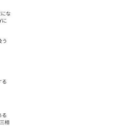
魔にな
Yに
扱う
する
ある
・三相