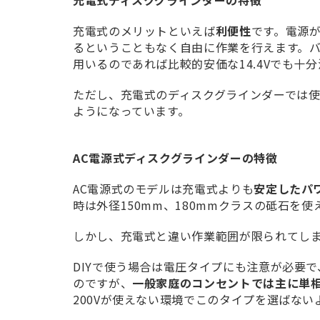
充電式ディスクグラインダーの特徴
充電式のメリットといえば
利便性
です。電源
るということもなく自由に作業を行えます。バッテ
用いるのであれば比較的安価な14.4Vでも十
ただし、充電式のディスクグラインダーでは使え
ようになっています。
AC電源式ディスクグラインダーの特徴
AC電源式のモデルは充電式よりも
安定したパ
時は外径150mm、180mmクラスの砥石を
しかし、充電式と違い作業範囲が限られてし
DIYで使う場合は電圧タイプにも注意が必要で、
のですが、
一般家庭のコンセントでは主に単相
200Vが使えない環境でこのタイプを選ばな