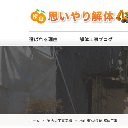
選ばれる理由
解体工事ブログ
ホーム
>
過去の工事実績
>
松山市Y.A様邸 解体工事