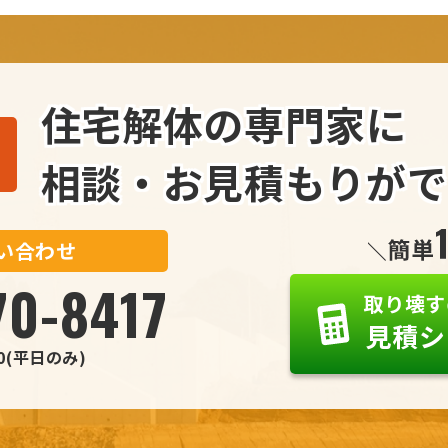
住宅解体
の
専門家
に
相談・お見積もり
がで
い合わせ
70
-8417
取り壊す
見積シ
00(平日のみ)